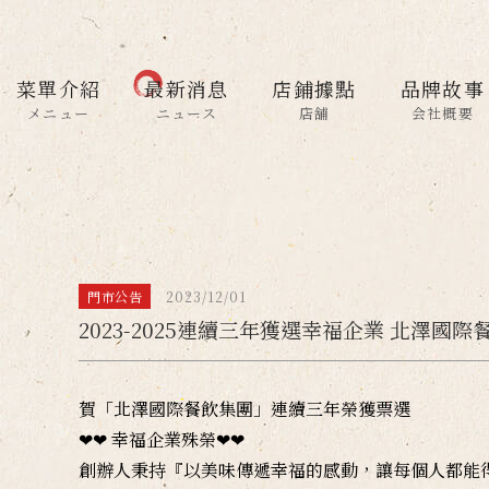
菜單介紹
最新消息
店鋪據點
品牌故事
メニュー
ニュース
店舗
会社概要
門市公告
2023/12/01
2023-2025連續三年獲選幸福企業 北澤國際
賀「北澤國際餐飲集團」連續三年榮獲票選
❤❤ 幸福企業殊榮❤❤
創辦人秉持『以美味傳遞幸福的感動，讓每個人都能