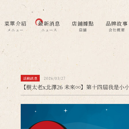
菜單介紹
最新消息
店鋪據點
品牌故事
メニュー
ニュース
店舗
会社概要
活動訊息
2026/03/27
【樹太老x北澤26 未來∞】第十四屆我是小