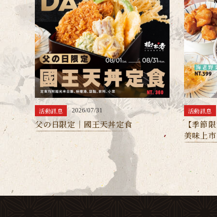
活動訊息
活動訊息
2026/07/31
父の日限定｜國王天丼定食
【季節限
美味上市